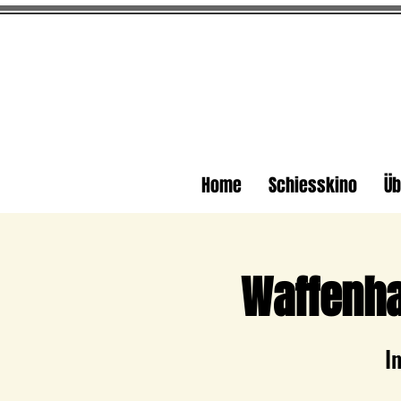
Home
Schiesskino
Üb
Waffenha
I