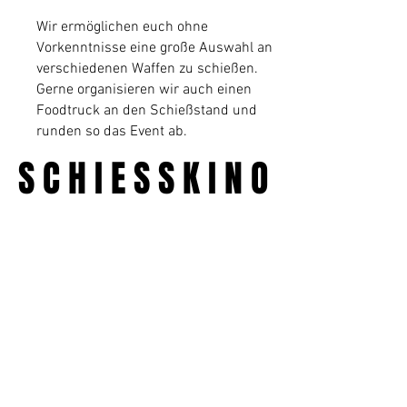
Wir ermöglichen euch ohne
Vorkenntnisse eine große Auswahl an
verschiedenen Waffen zu schießen.
Gerne organisieren wir auch einen
Foodtruck an den Schießstand und
runden so das Event ab.
S C H I E S S K I N O
S C H I E S S K I N O