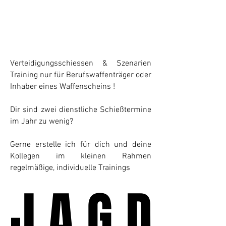
Verteidigungsschiessen & Szenarien
Training nur für Berufswaffenträger oder
Inhaber eines Waffenscheins !
​Dir sind zwei dienstliche Schießtermine
im Jahr zu wenig?
Gerne erstelle ich für dich und deine
Kollegen im kleinen Rahmen
regelmäßige, individuelle Trainings
J A G D
J A G D